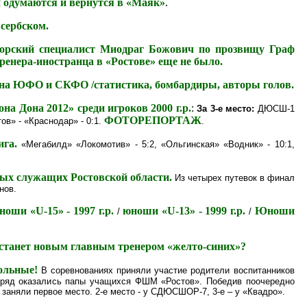
 одумаются и вернутся в «Маяк»
.
сербском.
горский специалист Миодраг Божович по прозвищу Граф
енера-иностранца в «Ростове» еще не было.
 зона ЮФО и СКФО /статистика, бомбардиры, авторы голов.
а Дона 2012» среди игроков 2000 г.р.
:
За 3-е место:
ДЮСШ-1
ФОТОРЕПОРТАЖ
ов» - «Краснодар» - 0:1.
.
ига.
«Мегабилд» «Локомотив» - 5:2, «Ольгинская» «Водник» - 10:1,
ых служащих Ростовской области.
Из четырех путевок в финал
нов.
ноши «U-15» - 1997 г.р.
юноши «U-13» - 1999 г.р.
Юноши
/
/
 станет новым главным тренером «желто-синих»?
ольные!
В соревнованиях приняли участие родители воспитанников
дряд оказались папы учащихся ФШМ «Ростов». Победив поочередно
аняли первое место. 2-е место - у СДЮСШОР-7, 3-е – у «Квадро».