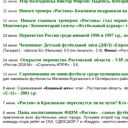
Мэр Волгодонска Виктор Фирсов: Надеюсь, бунтари
15 июня.
Нового тренера «Ростова» Божовича поздравили на 
15 июня.
Новым главным тренером «Ростова» стал черно
14 июня.
Монтенегро / Комментарий газеты «Футбольный курьер»: тр
Первенство России среди юношей 1996 и 1997 г.р.,
14 июня.
Чемпионат Детской футбольной лиги (ДФЛ) «Еврозон
14 июня.
(Таганрог) - «Школа-31» (Нальчик)- 0:0 (по пенальти - 2:4).
Финал:
«Рост
Открытое первенство Ростовской области - VIP-л
14 июня.
«Ростов 2018-М» - «Строитель-КПРФ» - 3:6.
Соревнования по мини-футболу среди муниципальн
14 июня.
две завоевали футболисты Матвеево-Курганского и Октябрьского райо
ю
8 июня.
Соревнования
«Кожаный мяч»:
этап - Ростовская область:
«U-11» - 2001 г.р.
«Ростов» и Красножан: пересекутся ли их пути? Кто
7 июня.
Папы воспитанников ФШМ «Ростов» - самые футб
6 июня.
практически всех футбольных школ города. Лучшими второй год по
команды отцов ребят из СКА, СДЮСШОР-7 и «Квадро», «желто-синие» з