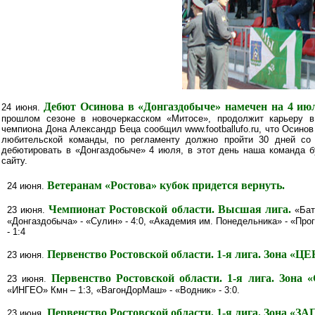
Дебют Осинова в «Донгаздобыче» намечен на 4 ию
24 июня.
прошлом сезоне в новочеркасском «Митосе», продолжит карьеру в
чемпиона Дона Александр Беца сообщил www.footballufo.ru, что Осинов 
любительской команды, по регламенту должно пройти 30 дней со
дебютировать в «Донгаздобыче» 4 июля, в этот день наша команда б
сайту.
Ветеранам «Ростова» кубок придется вернуть.
24 июня.
Чемпионат Ростовской области. Высшая лига.
23 июня.
«Бат
«Донгаздобыча» - «Сулин» - 4:0, «Академия им. Понедельника» - «Прогр
- 1:4
Первенство Ростовской области. 1-я лига. Зона «Ц
23 июня
.
Первенство Ростовской области. 1-я лига. Зона 
23 июня
.
«ИНГЕО» Кмн – 1:3, «ВагонДорМаш» - «Водник» - 3:0.
Первенство Ростовской области. 1-я лига. Зона «ЗА
23 июня
.