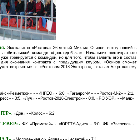
ля.
Экс-капитан «Ростова» 36-летний Михаил Осинов, выступавший в
 любительской команде «Донгаздобыча». Начальник шестикратного
уже тренируется с командой, но для того, чтобы заявить его в состав
 дня окончания контракта с предыдущим клубом.
«
Осинов сможет
удет встречаться с «Ростовом-2018-Электрон»,– сказал Беца нашему
айск-Резметкон» - «ИНГЕО» - 6:0, «Таганрог-М» - «Ростов-М-2» - 2:1,
есс» - 3:5, «Луч» - «Ростов-2018-Электрон» - 0:0, «РО УОР» - «Маяк»
ЕНТР».
«Дон» - «Колос» - 6:2.
«СЕВЕР».
ФК «Прометей» - «ЮРГТУ-Адис» - 3:0, ФК «Зверево» -
ПАД».
«Молодёжная сб. Азова» - «Несветай» - 7:1