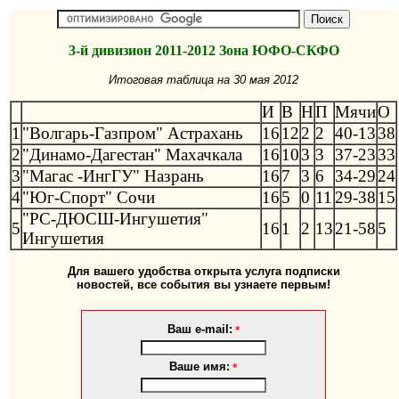
3-й дивизион 2011-2012 Зона ЮФО-СКФО
Итоговая таблица на 30 мая 2012
И
В
Н
П
Мячи
О
1
"Волгарь-Газпром" Астрахань
16
12
2
2
40-13
38
2
"Динамо-Дагестан" Махачкала
16
10
3
3
37-23
33
3
"Магас -ИнгГУ" Назрань
16
7
3
6
34-29
24
4
"Юг-Спорт" Сочи
16
5
0
11
29-38
15
"РС-ДЮСШ-Ингушетия"
5
16
1
2
13
21-58
5
Ингушетия
Для вашего удобства открыта услуга подписки
новостей, все события вы узнаете первым!
Ваш e-mail:
*
Ваше имя:
*