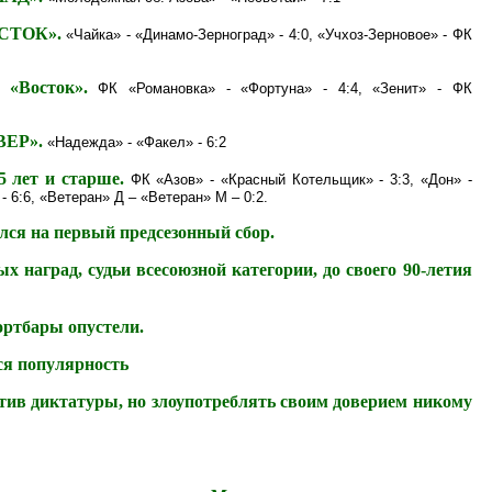
ВОСТОК».
«Чайка» - «Динамо-Зерноград» - 4:0, «Учхоз-Зерновое» - ФК
 «Восток».
ФК «Романовка» - «Фортуна» - 4:4, «Зенит» - ФК
ВЕР».
«Надежда» - «Факел» - 6:2
5 лет и старше.
ФК «Азов» - «Красный Котельщик» - 3:3, «Дон» -
- 6:6, «Ветеран» Д – «Ветеран» М – 0:2.
лся на первый предсезонный сбор.
х наград, судьи всесоюзной категории, до своего 90-летия
ортбары опустели.
ся популярность
ив диктатуры, но злоупотреблять своим доверием никому