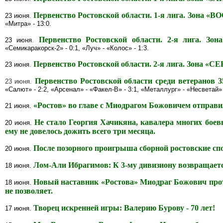
Первенство Ростовской области. 1-я лига. Зона «
23 июня
.
«Митра» - 13:0.
Первенство Ростовской области. 2-я лига. Зона
23 июня
.
«Семикаракорск-2» - 0:1, «Луч» - «Колос» - 1:3.
Первенство Ростовской области. 2-я лига. Зона «СЕ
23 июня
.
Первенство Ростовской области среди ветеранов 3
23 июня.
«Салют» - 2:2, «Арсенал» - «Факел-В» - 3:1, «Металлург» - «Несветай» 
«Ростов» во главе с Миодрагом Божовичем отправи
21 июня.
Не стало Георгия Хачикяна, кавалера многих боевы
20 июня.
ему не довелось дожить всего три месяца.
После позорного проигрыша сборной ростовские сп
20 июня.
Лом-Али Ибрагимов: К 3-му дивизиону возвращает
18 июня.
Новый наставник «Ростова» Миодраг Божович прот
18 июня.
не позволяет.
Творец искренней игры: Валерию Бурову - 70 лет!
17 июня.